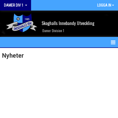
DAMER DIV 1
LOGGA IN
Skoghalls Innebandy Utveckling
Damer Division 1
HEM
Nyheter
NYHETER
KALENDER
MATCHER
TRUPPEN
BILDGALLERI